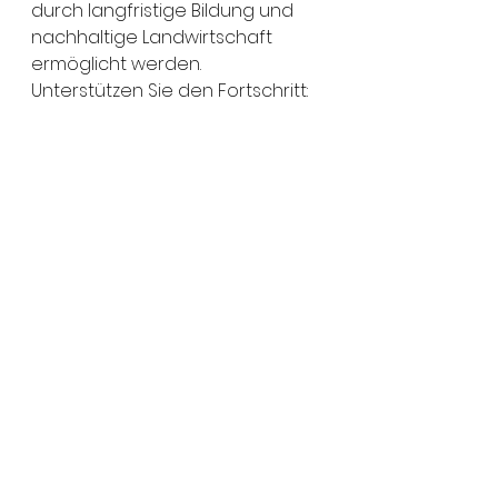
durch langfristige Bildung und 
nachhaltige Landwirtschaft 
ermöglicht werden.
Unterstützen Sie den Fortschritt:
Mit Ihrer 
Spende
 helfen Sie, mehr 
Frauen zu unterstützen und die 
nachhaltige Landwirtschaft 
weiter auszubauen.