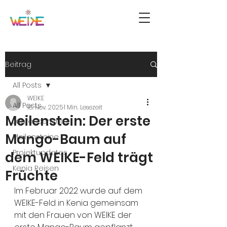
Beitrag
All Posts
WEIKE
All Posts
18. Nov. 2025
1 Min. Lesezeit
Meilenstein: Der erste
Jahresberichte
Mango-Baum auf
Meilensteine
Projektupdates
dem WEIKE-Feld trägt
Kenia Reisen
Früchte
Im Februar 2022 wurde auf dem 
WEIKE-Feld in Kenia gemeinsam 
mit den Frauen von WEIKE der 