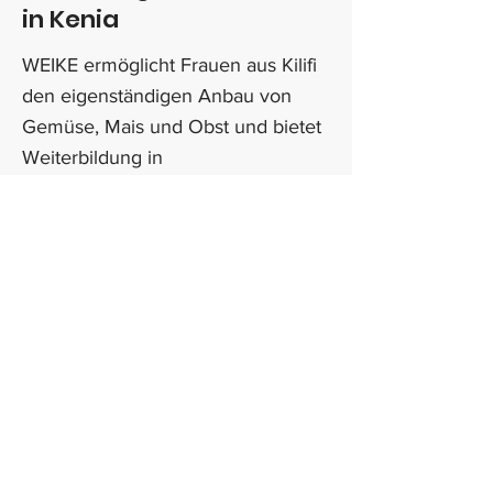
in Kenia
WEIKE ermöglicht Frauen aus Kilifi
den eigenständigen Anbau von
Gemüse, Mais und Obst und bietet
Weiterbildung in
landwirtschaftlichen Fertigkeiten.
Mit Ihrer Unterstützung stellen Sie
den Frauen Ressourcen für die
Feldbewirtschaftung zur Verfügung,
wie Saatgut, Dünger und
Gemeinschaftseinrichtungen
(Brunnen, Wassertanks, Zäune).
Erfahren Sie mehr über unser