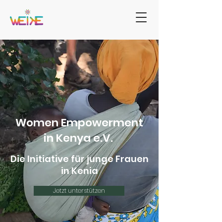
Women Empowerment
in Kenya e.V.
Die Initiative für junge Frauen
in Kenia
Jetzt unterstützen