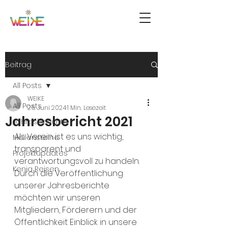
Beitrag
All Posts
WEIKE
All Posts
26. Juni 2024
1 Min. Lesezeit
Jahresbericht 2021
Jahresberichte
Als Verein ist es uns wichtig, 
Meilensteine
transparent und 
Projektupdates
verantwortungsvoll zu handeln. 
Kenia Reisen
Durch die Veröffentlichung 
unserer Jahresberichte 
möchten wir unseren 
Mitgliedern, Förderern und der 
Öffentlichkeit Einblick in unsere 